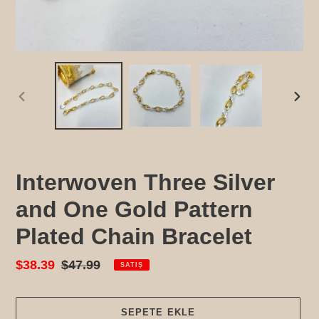
ÖNCEKI
SONR
SLAYT
SLAY
Interwoven Three Silver
and One Gold Pattern
Plated Chain Bracelet
Satış
$38.39
Normal
$47.99
SATIŞ
fiyatı
fiyat
SEPETE EKLE