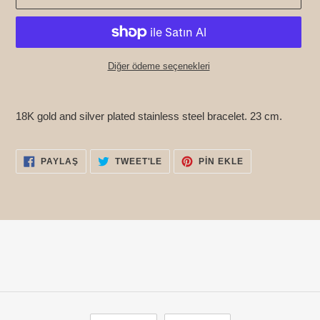
Diğer ödeme seçenekleri
Ürün,
sepetinize
18K gold and silver plated stainless steel bracelet. 23 cm.
ekleniyor
FACEBOOK'TA
TWITTER'DA
PINTEREST'TE
PAYLAŞ
TWEET'LE
PIN EKLE
PAYLAŞ
TWEET'LE
PIN
EKLE