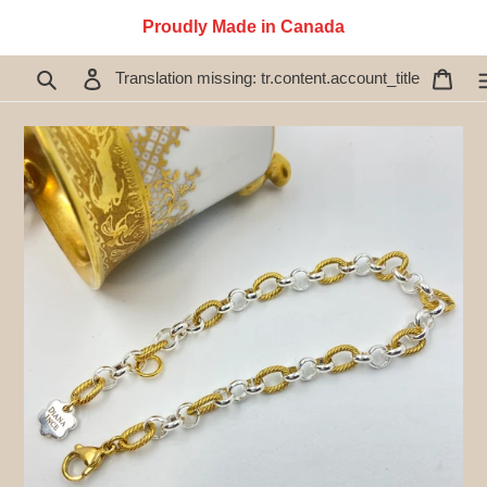
İçeriğe
Proudly Made in Canada
atla
Ara
Oturum aç
Sepe
Translation missing: tr.content.account_title