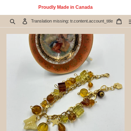
İçeriğe
Proudly Made in Canada
atla
Ara
Oturum aç
Sepe
Translation missing: tr.content.account_title