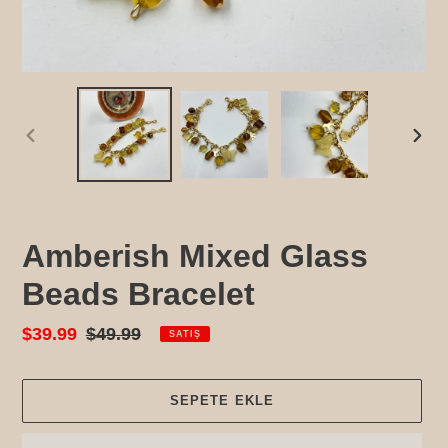
ÖNCEKI
SONR
SLAYT
SLAY
Amberish Mixed Glass
Beads Bracelet
Satış
$39.99
Normal
$49.99
SATIŞ
fiyatı
fiyat
SEPETE EKLE