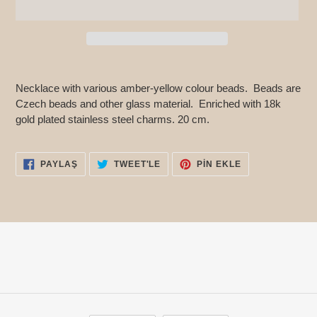
Ürün,
sepetinize
Necklace with various amber-yellow colour beads. Beads are
ekleniyor
Czech beads and other glass material. Enriched with 18k
gold plated stainless steel charms. 20 cm.
FACEBOOK'TA
TWITTER'DA
PINTEREST'TE
PAYLAŞ
TWEET'LE
PIN EKLE
PAYLAŞ
TWEET'LE
PIN
EKLE