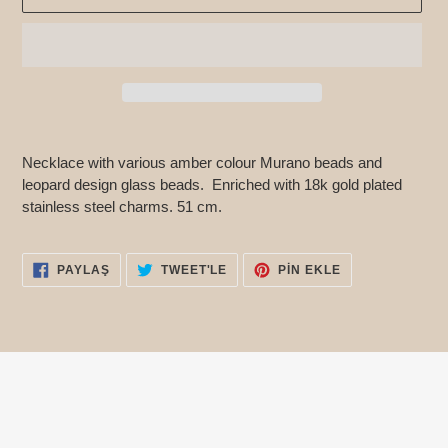
Ürün,
sepetinize
Necklace with various amber colour Murano beads and
ekleniyor
leopard design glass beads. Enriched with 18k gold plated
stainless steel charms. 51 cm.
FACEBOOK'TA
TWITTER'DA
PINTEREST'TE
PAYLAŞ
TWEET'LE
PIN EKLE
PAYLAŞ
TWEET'LE
PIN
EKLE