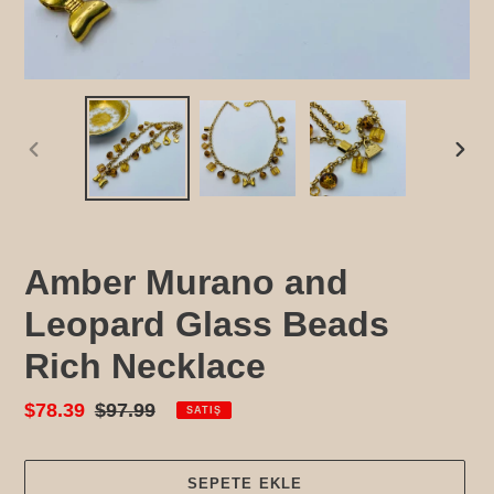
ÖNCEKI
SONR
SLAYT
SLAY
Amber Murano and
Leopard Glass Beads
Rich Necklace
Satış
$78.39
Normal
$97.99
SATIŞ
fiyatı
fiyat
SEPETE EKLE