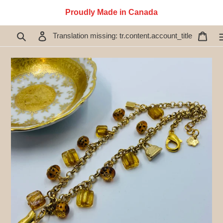
İçeriğe
Proudly Made in Canada
atla
Ara
Oturum aç
Sepe
Translation missing: tr.content.account_title